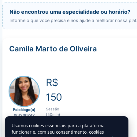
Não encontrou uma especialidade ou horário?
Informe o que você precisa e nos ajude a melhorar nossa pla
Camila Marto de Oliveira
R$
150
Sessão
Psicólogo(a)
(50min)
06/200242
★★★★★
5,0
Quero agendar!
Usamos cookies essenciais para a plataforma
Atende hoje
funcionar e, com seu consentimento, cookies