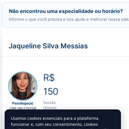
Não encontrou uma especialidade ou horário?
Informe o que você precisa e nos ajude a melhorar nossa pla
Jaqueline Silva Messias
R$
150
Sessão
Psicólogo(a)
(50min)
CRP 06/178708
★★★★★
5,0
Quero agendar!
Usamos cookies essenciais para a plataforma
Atende hoje
funcionar e, com seu consentimento, cookies